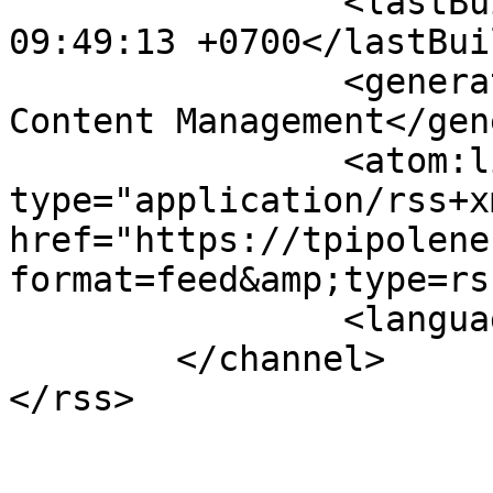
		<lastBuildDate>Sat, 08 Aug 2026 
09:49:13 +0700</lastBui
		<generator>Joomla! - Open Source 
Content Management</gen
		<atom:link rel="self" 
type="application/rss+xm
href="https://tpipolene
format=feed&amp;type=rss
		<language>th-th</language>

	</channel>
