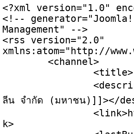
<?xml version="1.0" enc
<!-- generator="Joomla!
Management" -->

<rss version="2.0" 
xmlns:atom="http://www.
	<channel>

		<title>Floorscreed</title>

		<description><![CDATA[บริษัท ทีพีไอ โพ
ลีน จำกัด (มหาชน)]]></de
		<link>https://tpipolene.co.th</lin
k>
