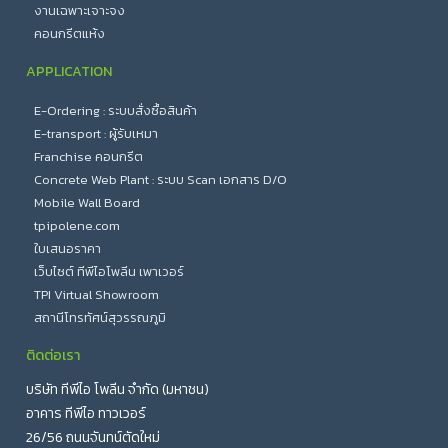
งานเฉพาะเจาะจง
คอนกรีตแห้ง
APPLICATION
E-Ordering : ระบบสั่งซื้อสินค้า
E-transport : ผู้รับเหมา
Franchise คอนกรีต
Concrete Web Plant : ระบบ Scan เอกสาร D/O
Mobile Wall Board
tpipolene.com
ใบเสนอราคา
เว็บไซต์ ทีพีไอโพลีน เพาเวอร์
TPI Virtual Showroom
สถานีโทรทัศน์สุวรรณภูมิ
ติดต่อเรา
บริษัท ทีพีไอ โพลีน จำกัด (มหาชน)
อาคาร ทีพีไอ ทาวเวอร์
26/56 ถนนจันทน์ตัดใหม่