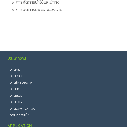
การจัดการน้ำใช้และน้ำทิ้ง
การจัดการขยะและของเสีย
ประเภทงาน
งานก่อ
งานฉาบ
งานโครงสร้าง
งานเท
งานซ่อม
งาน DIY
งานเฉพาะเจาะจง
คอนกรีตแห้ง
APPLICATION