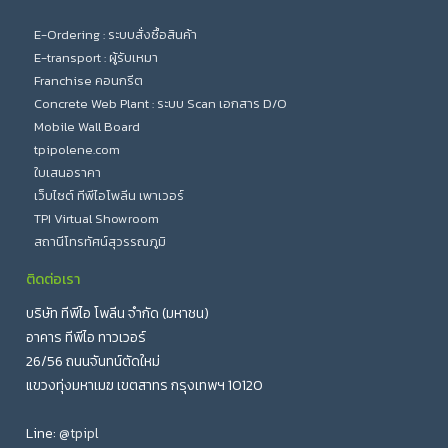
E-Ordering : ระบบสั่งซื้อสินค้า
E-transport : ผู้รับเหมา
Franchise คอนกรีต
Concrete Web Plant : ระบบ Scan เอกสาร D/O
Mobile Wall Board
tpipolene.com
ใบเสนอราคา
เว็บไซต์ ทีพีไอโพลีน เพาเวอร์
TPI Virtual Showroom
สถานีโทรทัศน์สุวรรณภูมิ
ติดต่อเรา
บริษัท ทีพีไอ โพลีน จำกัด (มหาชน)
อาคาร ทีพีไอ ทาวเวอร์
26/56 ถนนจันทน์ตัดใหม่
แขวงทุ่งมหาเมฆ เขตสาทร กรุงเทพฯ 10120
Line:
@tpipl