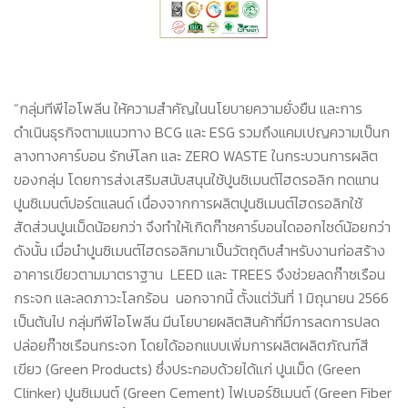
“กลุ่มทีพีไอโพลีน ให้ความสำคัญในนโยบายความยั่งยืน และการ
ดำเนินธุรกิจตามแนวทาง BCG และ ESG รวมถึงแคมเปญความเป็นก
ลางทางคาร์บอน รักษ์โลก และ ZERO WASTE ในกระบวนการผลิต
ของกลุ่ม โดยการส่งเสริมสนับสนุนใช้ปูนซิเมนต์ไฮดรอลิก ทดแทน
ปูนซิเมนต์ปอร์ตแลนด์ เนื่องจากการผลิตปูนซิเมนต์ไฮดรอลิกใช้
สัดส่วนปูนเม็ดน้อยกว่า จึงทำให้เกิดก๊าซคาร์บอนไดออกไซด์น้อยกว่า
ดังนั้น เมื่อนำปูนซิเมนต์ไฮดรอลิกมาเป็นวัตถุดิบสำหรับงานก่อสร้าง
อาคารเขียวตามมาตราฐาน LEED และ TREES จึงช่วยลดก๊าซเรือน
กระจก และลดภาวะโลกร้อน นอกจากนี้ ตั้งแต่วันที่ 1 มิถุนายน 2566
เป็นต้นไป กลุ่มทีพีไอโพลีน มีนโยบายผลิตสินค้าที่มีการลดการปลด
ปล่อยก๊าซเรือนกระจก โดยได้ออกแบบเพิ่มการผลิตผลิตภัณฑ์สี
เขียว (Green Products) ซึ่งประกอบด้วยได้แก่ ปูนเม็ด (Green
Clinker) ปูนซิเมนต์ (Green Cement) ไฟเบอร์ซิเมนต์ (Green Fiber