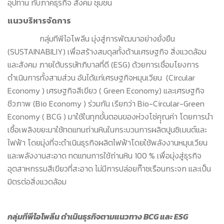
อุปทาน กับภาคธุรกิจ สังคม ชุมชน
แนวบริหารจัดการ
กลุ่มทีพีไอโพลีน มุ่งสู่การพัฒนาอย่างยั่งยืน
(SUSTAINABILIY) เพื่อสร้างสมดุลทั้งด้านเศรษฐกิจ สิ่งแวดล้อม
และสังคม ภายใต้บรรษัทภิบาลที่ดี (ESG) ด้วยการเชื่อมโยงการ
ดำเนินการทั้งสามส่วน อันได้แก่เศรษฐกิจหมุนเวียน (Circular
Economy ) เศรษฐกิจสีเขียว ( Green Economy) และเศรษฐกิจ
ชีวภาพ (Bio Economy ) ร่วมกัน เรียกว่า Bio-Circular-Green
Economy ( BCG ) มาใช้ในทุกขั้นตอนของห่วงโซ่คุุณค่า โดยการนำ
เชื้อเพลิงขยะมาใช้ทดแทนถ่านหินในกระบวนการผลิตปูนซิเมนต์และ
ไฟฟ้า โดยมุ่งที่จะดำเนินธุรกิจผลิตไฟฟ้าโดยใช้พลังงานหมุนเวียน
และพลังงานสะอาด ทดแทนการใช้ถ่านหิน 100 % เพื่อมุ่งสู่ธุรกิจ
อุตสาหกรรมสีเขียวที่สะอาด ไม่มีการปล่อยก๊าซเรือนกระจก และเป็น
มิตรต่อสิ่งแวดล้อม
กลุ่มทีพีไอโพลีน ดำเนินธุรกิจตามแนวทาง
BCG และ ESG