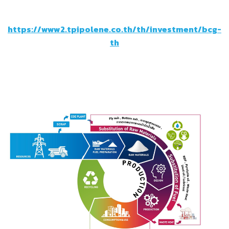
https://www2.tpipolene.co.th/th/investment/bcg-
th