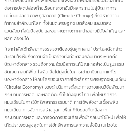
การใช้พลังงานที่พึ่งพาแหล่งเชื้อเพลิงจากฟอสซิลอันมีส่วนสำคัญ
ต่อการปลดปล่อยก๊าซเรือนกระจกอันมีผลกระทบไปสู่ปัญหาการ
เปลี่ยนแปลงสภาพภูมิอากาศ (Climate Change) ซึ่งสร้างความ
ท้าทายสำคัญแก่โลก ทั้งในมิติเศรษฐกิจ มิติสังคม และมิติสิ่ง
แวดล้อม ทั้งในปัจจุบัน และอนาคตภายภาคหน้าอย่างมีนัยสำคัญ และ
หลีกเลี่ยงมิได้
“เรากำลังใช้ทรัพยากรธรรมชาติของรุ่นลูกหลาน” ประโยคดังกล่าว
สะท้อนให้เห็นถึงความจำเป็นอย่างยิ่งที่จะต้องกลับมาตระหนักถึง
ปัญหาดังกล่าว รวมถึงความร่วมมือการแก้ปัญหาอย่างเป็นรูปธรรม
ชัดเจน กลุ่มทีพีไอ โพลีน จึงได้มุ่งมั่นในการเข้ามามีบทบาทแก้ไข
ปัญหาดังกล่าว ให้กับโลกของเราภายใต้หลักการเศรษฐกิจหมุนเวียน
(Circular Economy) โดยดำเนินการตั้งแต่การวางแผนวิจัยพัฒนา
กระบวนการผลิต และผลิตภัณฑ์ที่ไปยังผู้บริโภค เพื่อให้เกิดการ
หมุนเวียนในการใช้ทรัพยากรธรรมชาติ การใช้พลังงานเชื้อเพลิง
หมุนเวียน การจัดการสร้างมูลค่าเพิ่มให้กับของที่เหลือจาก
กระบวนการผลิต และการจัดการของเสียเพื่อนำกลับมาใช้ใหม่ เพื่อให้
เกิดประโยชน์สูงสุดในการใช้ทรัพยากรและความยั่งยืน ในห่วงโซ่