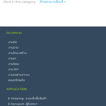
More in this category:
ฝ้าเพดาน เคลือบสี »
ประเภทงาน
งานก่อ
งานฉาบ
งานโครงสร้าง
งานเท
งานซ่อม
งาน DIY
งานเฉพาะเจาะจง
คอนกรีตแห้ง
APPLICATION
E-Ordering : ระบบสั่งซื้อสินค้า
E-transport : ผู้รับเหมา