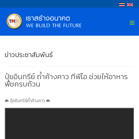
ข่าวประชาสัมพันธ์
ปุ๋ยอินทรีย์ ถ้ำค้างคาว ทีพีไอ ช่วยให้อาหาร
พืชครบถ้วน
🦇 ปุ๋ยอินทรีย์ถ้ำค้างคาว 🦇