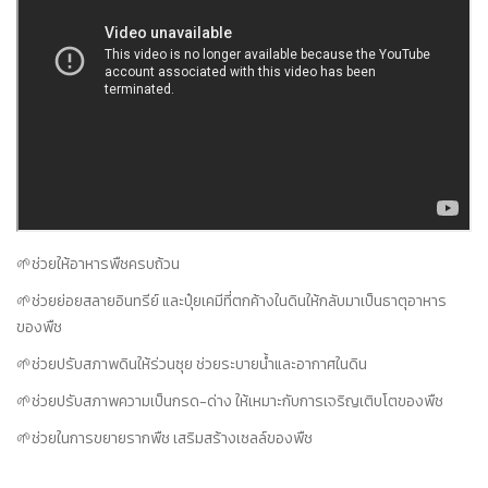
🌱ช่วยให้อาหารพืชครบถ้วน
🌱ช่วยย่อยสลายอินทรีย์ และปุ๋ยเคมีที่ตกค้างในดินให้กลับมาเป็นธาตุอาหาร
ของพืช
🌱ช่วยปรับสภาพดินให้ร่วนซุย ช่วยระบายน้ำและอากาศในดิน
🌱ช่วยปรับสภาพความเป็นกรด-ด่าง ให้เหมาะกับการเจริญเติบโตของพืช
🌱ช่วยในการขยายรากพืช เสริมสร้างเซลล์ของพืช