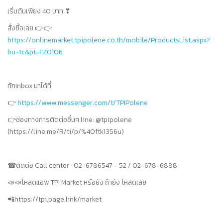
เริ่มต้นเพียง 40 บาท ❣
สั่งซื้อเลย 👉👉
https://onlinemarket.tpipolene.co.th/mobile/ProductsList.aspx?
bu=tc&pt=FZ0106
ทักInbox มาได้ที่
👉
https://www.messenger.com/t/TPIPolene
👉ช่องทางการติดต่ออื่นๆ line: @tpipolene
(https://line.me/R/ti/p/%40ftk1356u)
☎ติดต่อ Call center : 02-6786547 - 52 / 02-678-6888
📣📣โหลดแอพ TPI Market หรือยัง ถ้ายัง โหลดเลย
📲https://tpi.page.link/market