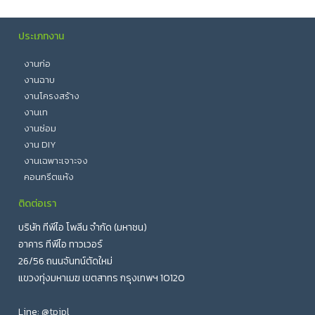
ประเภทงาน
งานก่อ
งานฉาบ
งานโครงสร้าง
งานเท
งานซ่อม
งาน DIY
งานเฉพาะเจาะจง
คอนกรีตแห้ง
ติดต่อเรา
บริษัท ทีพีไอ โพลีน จำกัด (มหาชน)
อาคาร ทีพีไอ ทาวเวอร์
26/56 ถนนจันทน์ตัดใหม่
แขวงทุ่งมหาเมฆ เขตสาทร กรุงเทพฯ 10120
Line:
@tpipl