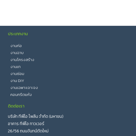
ประเภทงาน
งานก่อ
งานฉาบ
งานโครงสร้าง
งานเท
งานซ่อม
งาน DIY
งานเฉพาะเจาะจง
คอนกรีตแห้ง
ติดต่อเรา
บริษัท ทีพีไอ โพลีน จำกัด (มหาชน)
อาคาร ทีพีไอ ทาวเวอร์
26/56 ถนนจันทน์ตัดใหม่