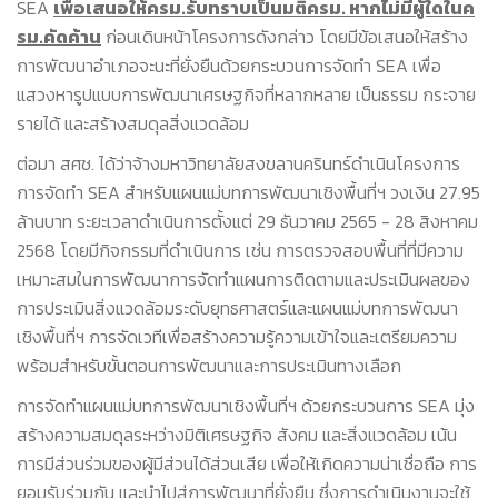
SEA
เพื่อเสนอให้ครม.รับทราบเป็นมติครม. หากไม่มีผู้ใดในค
รม.คัดค้าน
ก่อนเดินหน้าโครงการดังกล่าว โดยมีข้อเสนอให้สร้าง
การพัฒนาอำเภอจะนะที่ยั่งยืนด้วยกระบวนการจัดทำ SEA เพื่อ
แสวงหารูปแบบการพัฒนาเศรษฐกิจที่หลากหลาย เป็นธรรม กระจาย
รายได้ และสร้างสมดุลสิ่งแวดล้อม
ต่อมา สศช. ได้ว่าจ้างมหาวิทยาลัยสงขลานครินทร์ดำเนินโครงการ
การจัดทำ SEA สำหรับแผนแม่บทการพัฒนาเชิงพื้นที่ฯ วงเงิน 27.95
ล้านบาท ระยะเวลาดำเนินการตั้งแต่ 29 ธันวาคม 2565 - 28 สิงหาคม
2568 โดยมีกิจกรรมที่ดำเนินการ เช่น การตรวจสอบพื้นที่ที่มีความ
เหมาะสมในการพัฒนาการจัดทำแผนการติดตามและประเมินผลของ
การประเมินสิ่งแวดล้อมระดับยุทธศาสตร์และแผนแม่บทการพัฒนา
เชิงพื้นที่ฯ การจัดเวทีเพื่อสร้างความรู้ความเข้าใจและเตรียมความ
พร้อมสำหรับขั้นตอนการพัฒนาและการประเมินทางเลือก
การจัดทำแผนแม่บทการพัฒนาเชิงพื้นที่ฯ ด้วยกระบวนการ SEA มุ่ง
สร้างความสมดุลระหว่างมิติเศรษฐกิจ สังคม และสิ่งแวดล้อม เน้น
การมีส่วนร่วมของผู้มีส่วนได้ส่วนเสีย เพื่อให้เกิดความน่าเชื่อถือ การ
ยอมรับร่วมกัน และนำไปสู่การพัฒนาที่ยั่งยืน ซึ่งการดำเนินงานจะใช้