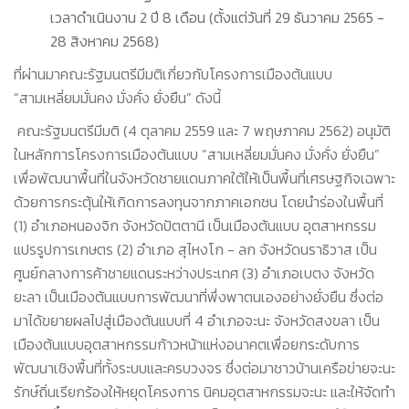
เวลาดำเนินงาน 2 ปี 8 เดือน (ตั้งแต่วันที่ 29 ธันวาคม 2565 -
28 สิงหาคม 2568)
ที่ผ่านมาคณะรัฐมนตรีมีมติเกี่ยวกับโครงการเมืองต้นแบบ
“สามเหลี่ยมมั่นคง มั่งคั่ง ยั่งยืน” ดังนี้
คณะรัฐมนตรีมีมติ (4 ตุลาคม 2559 และ 7 พฤษภาคม 2562) อนุมัติ
ในหลักการโครงการเมืองต้นแบบ “สามเหลี่ยมมั่นคง มั่งคั่ง ยั่งยืน”
เพื่อพัฒนาพื้นที่ในจังหวัดชายแดนภาคใต้ให้เป็นพื้นที่เศรษฐกิจเฉพาะ
ด้วยการกระตุ้นให้เกิดการลงทุนจากภาคเอกชน โดยนำร่องในพื้นที่
(1) อำเภอหนองจิก จังหวัดปัตตานี เป็นเมืองต้นแบบ อุตสาหกรรม
แปรรูปการเกษตร (2) อำเภอ สุไหงโก - ลก จังหวัดนราธิวาส เป็น
ศูนย์กลางการค้าชายแดนระหว่างประเทศ (3) อำเภอเบตง จังหวัด
ยะลา เป็นเมืองต้นแบบการพัฒนาที่พึ่งพาตนเองอย่างยั่งยืน ซึ่งต่อ
มาได้ขยายผลไปสู่เมืองต้นแบบที่ 4 อำเภอจะนะ จังหวัดสงขลา เป็น
เมืองต้นแบบอุตสาหกรรมก้าวหน้าแห่งอนาคตเพื่อยกระดับการ
พัฒนาเชิงพื้นที่ทั้งระบบและครบวงจร ซึ่งต่อมาชาวบ้านเครือข่ายจะนะ
รักษ์ถิ่นเรียกร้องให้หยุดโครงการ นิคมอุตสาหกรรมจะนะ และให้จัดทำ